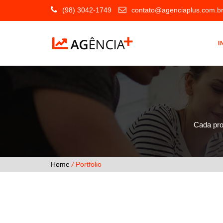
(98) 3042-1749
contato@agenciaplus.com.b
I
Cada pro
Home
/
Portfolio