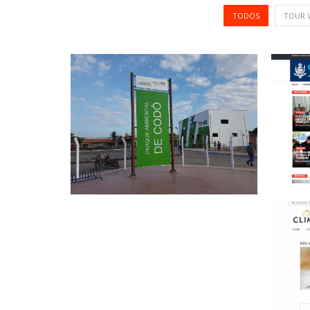
TODOS
TOUR 
Pre
Parque Ambiental de Codó
by Agencia
+