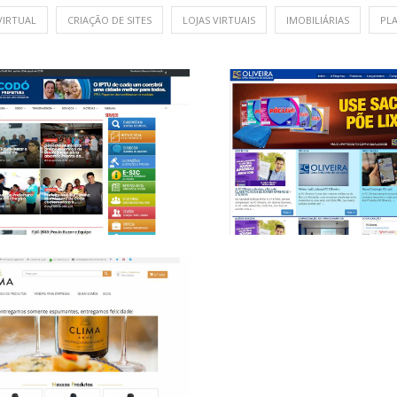
VIRTUAL
CRIAÇÃO DE SITES
LOJAS VIRTUAIS
IMOBILIÁRIAS
PL
feitura Municipal de Codó
FC Oliveira
by Agencia
+
by Agencia
+